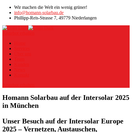
Wir machen die Welt ein wenig grüner!
info@homann-solarbau.de
Phillipp-Reis-Strasse 7, 49779 Niederlangen
Angebot erhalten
Home
Services
Über uns
Team
Kunden
News
Kontakt
Angebot erhalten
Homann Solarbau auf der Intersolar 2025
in München
Unser Besuch auf der Intersolar Europe
2025 – Vernetzen, Austauschen,