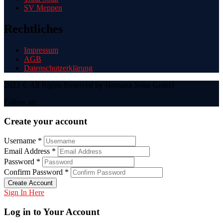
SV Meppen
Rechtliches
Impressum
AGB
Datenschutzerklärung
2023 © All Rights Reserved by Homann Solar GmbH
Follow us:
Create your account
Username *
Email Address *
Password *
Confirm Password *
Create Account
Sign In Here
Log in to Your Account