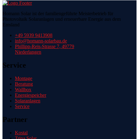
Homann Solar ist der familiengeführte Meisterbetrieb für
Photovoltaik Solaranlagen und erneuerbare Energie aus dem
Emsland
+49 5939 9413908
info@homann-solarbau.de
Phillipp-Reis-Strasse 7, 49779
Niederlangen
Service
Montage
Beratung
Wallbox
Energiespeicher
Solaranlagen
Service
Partner
Kostal
Trina Solar