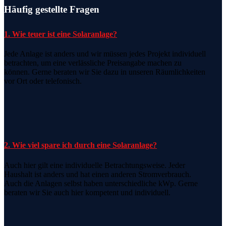
Häufig gestellte Fragen
1. Wie teuer ist eine Solaranlage?
Jede Anlage ist anders und wir müssen jedes Projekt individuell
betrachten, um eine verlässliche Preisangabe machen zu
können. Gerne beraten wir Sie dazu in unseren Räumlichkeiten
vor Ort oder telefonisch.
2. Wie viel spare ich durch eine Solaranlage?
Auch hier gilt eine individuelle Betrachtungsweise. Jeder
Haushalt ist anders und hat einen anderen Stromverbrauch.
Auch die Anlagen selbst haben unterschiedliche kWp. Gerne
beraten wir Sie auch hier kompetent und individuell.