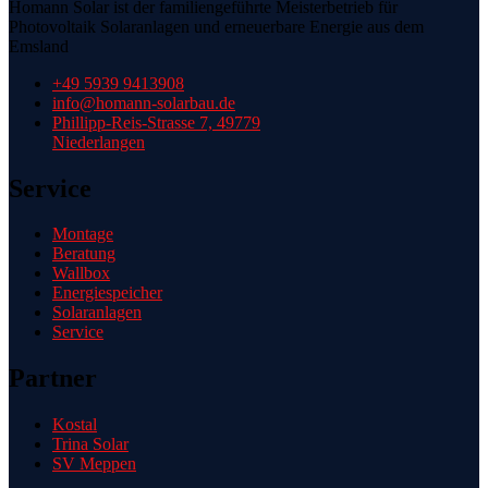
Homann Solar ist der familiengeführte Meisterbetrieb für
Photovoltaik Solaranlagen und erneuerbare Energie aus dem
Emsland
+49 5939 9413908
info@homann-solarbau.de
Phillipp-Reis-Strasse 7, 49779
Niederlangen
Service
Montage
Beratung
Wallbox
Energiespeicher
Solaranlagen
Service
Partner
Kostal
Trina Solar
SV Meppen