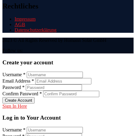
Rechtliches
Impressum
AGB
Datenschutzerklärung
2023 © All Rights Reserved by Homann Solar GmbH
Follow us:
Create your account
Username *
Email Address *
Password *
Confirm Password *
Create Account
Sign In Here
Log in to Your Account
Username *