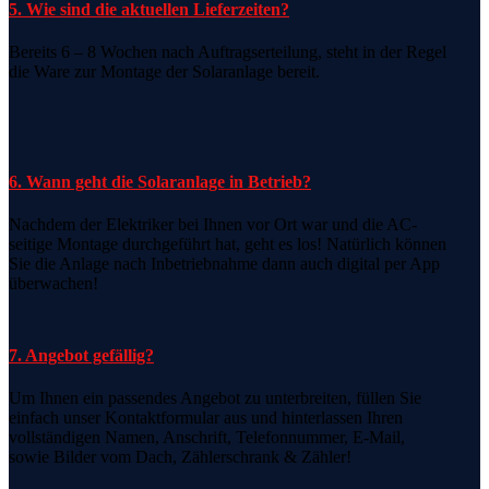
5. Wie sind die aktuellen Lieferzeiten?
Bereits 6 – 8 Wochen nach Auftragserteilung, steht in der Regel
die Ware zur Montage der Solaranlage bereit.
6. Wann geht die Solaranlage in Betrieb?
Nachdem der Elektriker bei Ihnen vor Ort war und die AC-
seitige Montage durchgeführt hat, geht es los! Natürlich können
Sie die Anlage nach Inbetriebnahme dann auch digital per App
überwachen!
7. Angebot gefällig?
Um Ihnen ein passendes Angebot zu unterbreiten, füllen Sie
einfach unser Kontaktformular aus und hinterlassen Ihren
vollständigen Namen, Anschrift, Telefonnummer, E-Mail,
sowie Bilder vom Dach, Zählerschrank & Zähler!