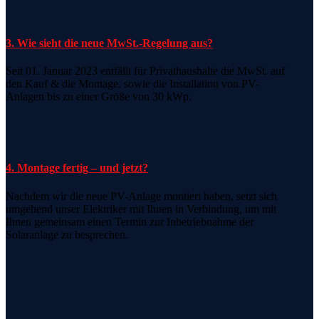
3. Wie sieht die neue MwSt.-Regelung aus?
Seit 01. Januar 2023 entfällt für Privathaushalte die MwSt. auf
den Kauf & die Montage, sowie die Installation von PV-
Anlagen bis zu einer Größe von 30 kWp.
4. Montage fertig – und jetzt?
Nachdem wir die neue PV-Anlage montiert haben, setzt sich
umgehend unser Elektriker mit Ihnen in Verbindung, um mit
Ihnen gemeinsam einen Termin zur Inbetriebnahme der
Solaranlage zu besprechen.