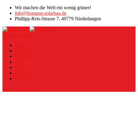
Wir machen die Welt ein wenig grüner!
info@homann-solarbau.de
Phillipp-Reis-Strasse 7, 49779 Niederlangen
Angebot erhalten
Home
Services
Über uns
Team
Kunden
News
Kontakt
Angebot erhalten