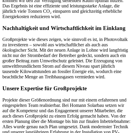
konnten wir den zur Verfügung stehenden Raum optimal nutzen.
Das Ergebnis ist eine effiziente und leistungsstarke Anlage, die
jährlich viele Tonnen CO₂ einsparen und gleichzeitig erhebliche
Energiekosten reduzieren wird.
Nachhaltigkeit und Wirtschaftlichkeit im Einklang
Großprojekte wie dieses zeigen, wie sinnvoll es ist, in Photovoltaik
zu investieren – sowohl aus wirtschaftlicher als auch aus
ökologischer Sicht. Mit der neuen Anlage in Lohne wird langfristig
nicht nur der Strombedarf der Betreiber gedeckt, sondern auch ein
großer Beitrag zum Umweltschutz geleistet. Die Erzeugung von
umweltfreundlichem Strom auf diesem Niveau spart jährlich
tausende Kilowattstunden an fossiler Energie ein, wodurch eine
beachtliche Menge an Treibhausgasen vermieden wird.
Unsere Expertise für Großprojekte
Projekte dieser Größenordnung sind nur mit einem erfahrenen und
eingespielten Team realisierbar. Bei Homann Solarbau setzen wir
auf die Kompetenz und das Engagement unserer Mitarbeiter, die
auch dieses Großprojekt zu einem Erfolg gemacht haben. Von der
ersten Planung über die Montage bis hin zur finalen Inbetriebnahme:
Alles wurde genau nach Plan umgesetzt. Dank modernster Technik
und unserer langjährigen Erfahrung in der Installation von PV-