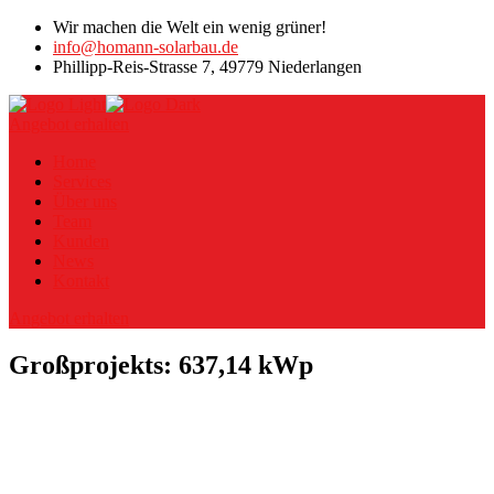
Wir machen die Welt ein wenig grüner!
info@homann-solarbau.de
Phillipp-Reis-Strasse 7, 49779 Niederlangen
Angebot erhalten
Home
Services
Über uns
Team
Kunden
News
Kontakt
Angebot erhalten
Großprojekts: 637,14 kWp