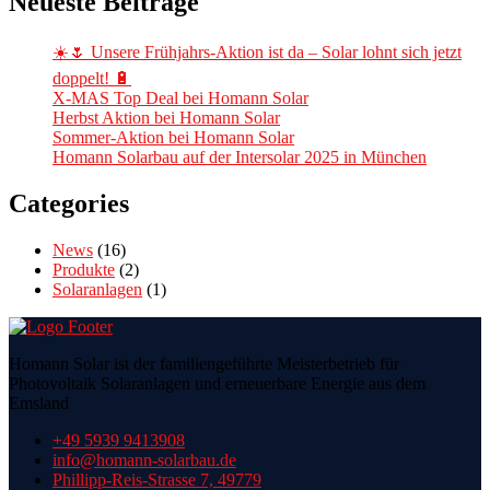
Neueste Beiträge
☀️🌷 Unsere Frühjahrs-Aktion ist da – Solar lohnt sich jetzt
doppelt! 🔋
X-MAS Top Deal bei Homann Solar
Herbst Aktion bei Homann Solar
Sommer-Aktion bei Homann Solar
Homann Solarbau auf der Intersolar 2025 in München
Categories
News
(16)
Produkte
(2)
Solaranlagen
(1)
Homann Solar ist der familiengeführte Meisterbetrieb für
Photovoltaik Solaranlagen und erneuerbare Energie aus dem
Emsland
+49 5939 9413908
info@homann-solarbau.de
Phillipp-Reis-Strasse 7, 49779